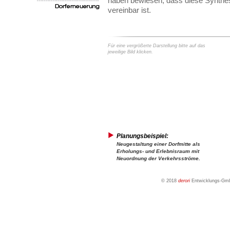
haben bewiesen, dass diese Synthes
vereinbar ist.
Für eine vergrößerte Darstellung bitte auf das
jeweilige Bild klicken.
Planungsbeispiel:
Neugestaltung einer Dorfmitte als
Erholungs- und Erlebnisraum mit
Neuordnung der Verkehrsströme.
© 2018
derori
Entwicklungs-Gmb