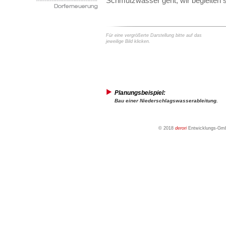
Schmutzwasser geht, wir begleiten 
Für eine vergrößerte Darstellung bitte auf das
jeweilige Bild klicken.
Planungsbeispiel:
Bau einer Niederschlagswasserableitung.
© 2018
derori
Entwicklungs-Gmb